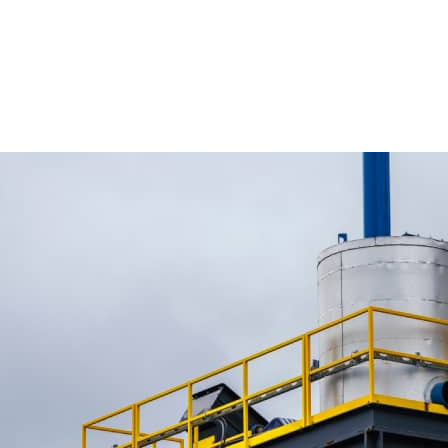
Plus qu’une
de construc
industrielle
Depuis sa fondation en 2004, FABMEC
les entreprises de construction indust
pour notre expertise, nous le sommes 