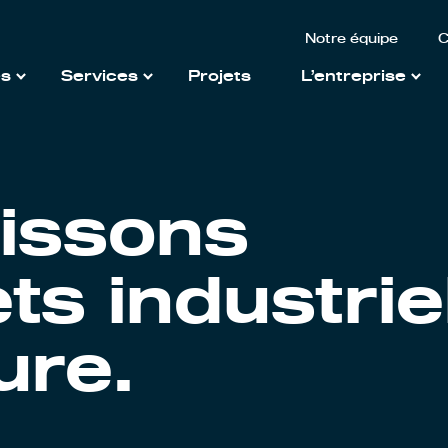
Notre équipe
C
és
Services
Projets
L’entreprise
issons
ts industrie
ure.