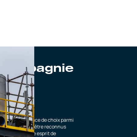
 compagnie
tion
 occupe une place de choix parmi
rielle. En plus d’être reconnus
aussi pour notre esprit de