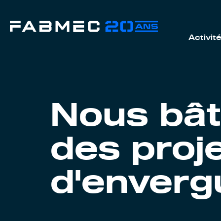
Skip
to
content
Activit
Nous bât
des proje
d'enverg