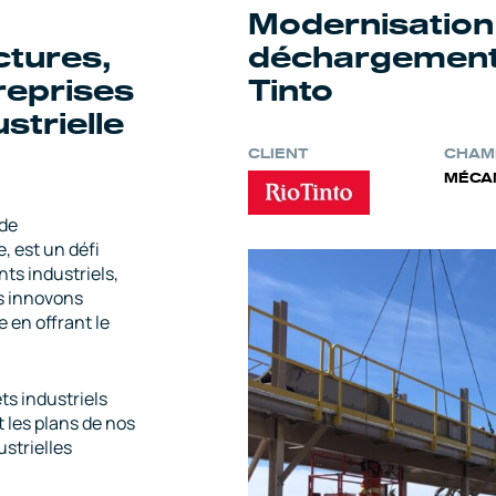
Modernisation
ctures,
déchargement 
reprises
Tinto
strielle
CLIENT
CHAMP
MÉCAN
 de
e, est un défi
nts industriels,
s innovons
 en offrant le
s industriels
 les plans de nos
ustrielles