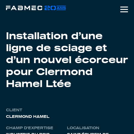
Skip
to
content
Installation d’une
ligne de sciage et
d’un nouvel écorceur
pour Clermond
Hamel Ltée
CLIENT
CLERMOND HAMEL
CHAMP D'EXPERTISE
LOCALISATION