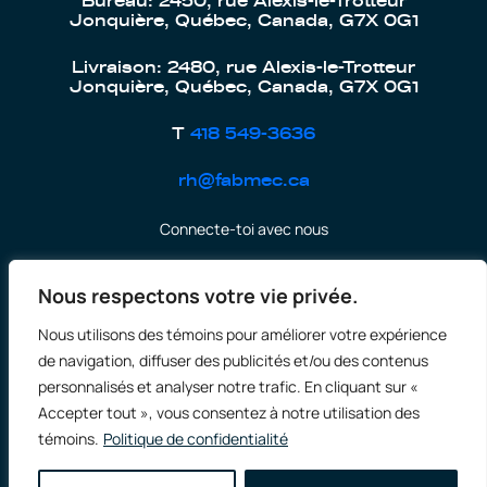
Bureau: 2450, rue Alexis-le-Trotteur
Jonquière, Québec, Canada, G7X 0G1
Livraison: 2480, rue Alexis-le-Trotteur
Jonquière, Québec, Canada, G7X 0G1
T
418 549-3636
rh@fabmec.ca
Connecte-toi avec nous
Nous respectons votre vie privée.
Nous utilisons des témoins pour améliorer votre expérience
Politique de confidentialité
de navigation, diffuser des publicités et/ou des contenus
personnalisés et analyser notre trafic. En cliquant sur «
CONSTRUCTIONS FABMEC – RBQ : 8301-2484-40
Accepter tout », vous consentez à notre utilisation des
ÉQUIPEMENT FABMEC – RBQ : 8322-5730-51
témoins.
Politique de confidentialité
Copyright © 2026 FABMEC. Tous droits réservés.